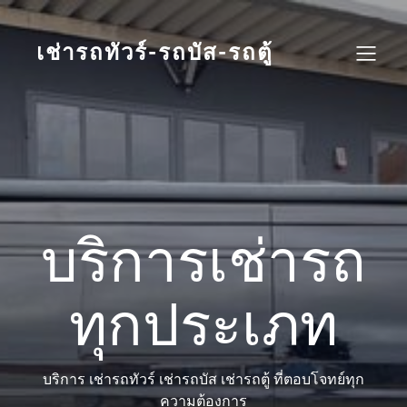
Skip
to
content
เช่ารถทัวร์-รถบัส-รถตู้
บริการเช่ารถ
ทุกประเภท
บริการ เช่ารถทัวร์ เช่ารถบัส เช่ารถตู้ ที่ตอบโจทย์ทุก
ความต้องการ