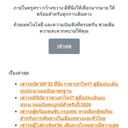
ภายในหรูหรา กว้างขวาง มีที่นั่งให้เลือกมากมาย ให้
พร้อมสำหรับทุกการเดินทาง
ด้วยเทคโนโลยี และความบันเทิงที่ครบครัน ช่วยเพิ่ม
ความสะดวกสบายให้คุณ
เช่าเลย
เรื่องล่าสุด
เช่ารถบัส VIP 32 ที่นั่ง ราคาเท่าไหร่? คู่มือประเมิน
งบประมาณฉบับมาตรฐาน
เช่ารถมินิบัส ราคาเท่าไหร่? คู่มือประเมินงบ
ประมาณฉบับสมบูรณ์สำหรับปี 2026
เช่ารถตู้พร้อมคนขับ กรุงเทพ: ทางเลือกอัจฉริยะ
สำหรับการเดินทางในเมืองหลวงและทั่วไทย
เช่ารถตู้ไปต่างจังหวัด: เดินทางไกลอย่างมีความสุข