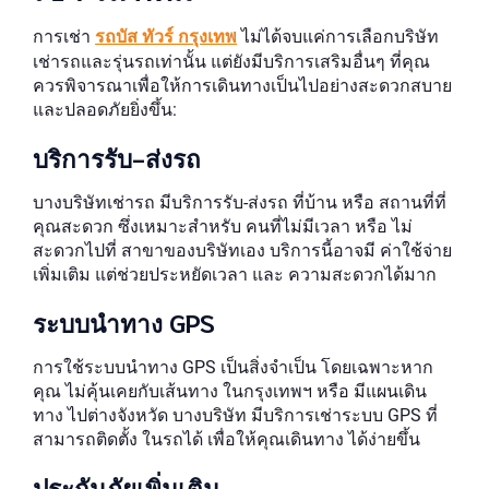
การเช่า
รถบัส ทัวร์ กรุงเทพ
ไม่ได้จบแค่การเลือกบริษัท
เช่ารถและรุ่นรถเท่านั้น แต่ยังมีบริการเสริมอื่นๆ ที่คุณ
ควรพิจารณาเพื่อให้การเดินทางเป็นไปอย่างสะดวกสบาย
และปลอดภัยยิ่งขึ้น:
บริการรับ-ส่งรถ
บางบริษัทเช่ารถ มีบริการรับ-ส่งรถ ที่บ้าน หรือ สถานที่ที่
คุณสะดวก ซึ่งเหมาะสำหรับ คนที่ไม่มีเวลา หรือ ไม่
สะดวกไปที่ สาขาของบริษัทเอง บริการนี้อาจมี ค่าใช้จ่าย
เพิ่มเติม แต่ช่วยประหยัดเวลา และ ความสะดวกได้มาก
ระบบนำทาง GPS
การใช้ระบบนำทาง GPS เป็นสิ่งจำเป็น โดยเฉพาะหาก
คุณ ไม่คุ้นเคยกับเส้นทาง ในกรุงเทพฯ หรือ มีแผนเดิน
ทาง ไปต่างจังหวัด บางบริษัท มีบริการเช่าระบบ GPS ที่
สามารถติดตั้ง ในรถได้ เพื่อให้คุณเดินทาง ได้ง่ายขึ้น
ประกันภัยเพิ่มเติม