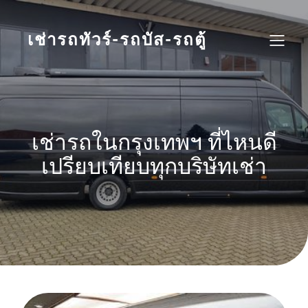
Skip
to
content
เช่ารถทัวร์-รถบัส-รถตู้
เช่ารถในกรุงเทพฯ ที่ไหนดี
เปรียบเทียบทุกบริษัทเช่า