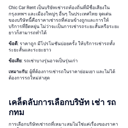
Chic Car Rent เป็นบริษัทเช่ารถท้องถิ่นที่มีชื่อเสียงใน
กรุงเทพฯ และเมืองใหญ่ๆ อื่นๆ ในประเทศไทย จุดเด่น
ของบริษัทนี้คือราคาเช่ารถที่ค่อนข้างถูกและการให้
บริการที่ยืดหยุ่น ไม่ว่าจะเป็นการเช่ารถระยะสั้นหรือระยะ
ยาวก็สามารถทำได้
ข้อดี
: ราคาถูก มีโปรโมชันบ่อยครั้ง ให้บริการเช่ารถทั้ง
ระยะสั้นและระยะยาว
ข้อเสีย
: รถเช่าบางรุ่นอาจเป็นรุ่นเก่า
เหมาะกับ
: ผู้ที่ต้องการเช่ารถในราคาย่อมเยา และไม่ได้
ต้องการรถใหม่ล่าสุด
เคล็ดลับการเลือกบริษัท เช่า รถ
กทม
การเลือกบริษัทเช่ารถที่เหมาะสมไม่ใช่แค่เรื่องของราคา