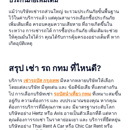
แม้ว่าบริษัทเช่ารถส่วนใหญ่ จะรวมประกันภัยขั้นพื้นฐาน
ไว้ในค่าบริการแล้ว แต่คุณสามารถเลือกซื้อประกันภัย
เพิ่มเติมเพื่อ ครอบคลุมความเสียหาย ที่อาจเกิดขึ้นใน
ระหว่าง การเช่ารถได้ การซื้อประกันภัย เพิ่มเติมจะช่วย
ให้คุณมั่นใจได้ว่า คุณได้รับการคุ้มครองอย่างเต็มที่ หาก
เกิดอุบัติเหตุ
สรุป เช่า รถ กทม ที่ไหนดี?
บริการ
เช่ารถบัส กรุงเทพ
มีหลากหลายบริษัทให้เลือก
โดยแต่ละบริษัท มีจุดเด่น และ ข้อดีข้อเสีย ที่แตกต่างกัน
ไป การเลือกบริษัทเช่า
รถบัสนําเที่ยว กทม
ที่เหมาะสมขึ้น
อยู่กับ ความต้องการ และ งบประมาณของคุณ หากคุณ
ต้องการบริการที่มีคุณภาพ และ มีมาตรฐานระดับโลก
บริษัทอย่าง Hertz หรือ Avis อาจเป็นตัวเลือกที่ดี แต่หาก
คุณต้องการรถเช่า ในราคาย่อมเยา และ บริการที่ยืดหยุ่น
บริษัทอย่าง Thai Rent A Car หรือ Chic Car Rent หรือ