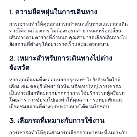
1. ความยืดหยุ่นในการเดินทาง
การเช่ารถทำให้คุณสามารถกำหนดเส้นทางและเวลาเดิน
ทางได้ตามต้องการ ไม่ต้องรอรถสาธารณะหรือเปลี่ยน
เส้นทางตามตารางที่กำหนด คุณสามารถเลือกเดินทางไป
ยังสถานที่ต่างๆ ได้อย่างรวดเร็วและสะดวกสบาย
2. เหมาะสำหรับการเดินทางไปต่าง
จังหวัด
หากคุณมีแผนที่จะออกนอกกรุงเทพฯ ไปยังจังหวัดใกล้
เคียง เช่น ชลบุรี พัทยา หัวหิน หรือเขาใหญ่ การเช่ารถ
เป็นทางเลือกที่สะดวกมากกว่าการใช้บริการรถตู้หรือรถ
โดยสาร การขับรถไปเองทำให้คุณสามารถหยุดพักและ
เยี่ยมชมสถานที่ต่างๆ ระหว่างทางได้ตามใจชอบ
3. เลือกรถที่เหมาะกับการใช้งาน
การเช่ารถทำให้คุณสามารถเลือกยานพาหนะที่เหมาะกับ