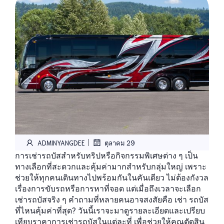
|
ADMINYANGDEE
ตุลาคม 29
การเช่ารถบัสสำหรับทริปหรือกิจกรรมพิเศษต่าง ๆ เป็น
ทางเลือกที่สะดวกและคุ้มค่ามากสำหรับกลุ่มใหญ่ เพราะ
ช่วยให้ทุกคนเดินทางไปพร้อมกันในคันเดียว ไม่ต้องกังวล
เรื่องการขับรถหรือการหาที่จอด แต่เมื่อถึงเวลาจะเลือก
เช่ารถบัสจริง ๆ คำถามที่หลายคนอาจสงสัยคือ เช่า รถบัส
ที่ไหนคุ้มค่าที่สุด? วันนี้เราจะมาดูรายละเอียดและเปรียบ
เทียบราคาการเช่ารถบัสในแต่ละที่ เพื่อช่วยให้คุณตัดสิน