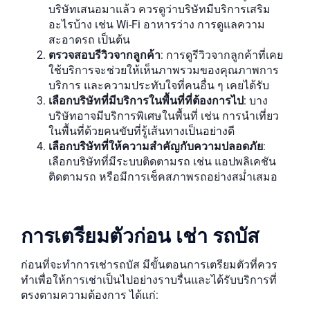
บริษัทเสนอมาแล้ว ควรดูว่าบริษัทมีบริการเสริม
อะไรบ้าง เช่น Wi-Fi อาหารว่าง การดูแลความ
สะอาดรถ เป็นต้น
ตรวจสอบรีวิวจากลูกค้า
: การดูรีวิวจากลูกค้าที่เคย
ใช้บริการจะช่วยให้เห็นภาพรวมของคุณภาพการ
บริการ และความประทับใจที่คนอื่น ๆ เคยได้รับ
เลือกบริษัทที่มีบริการในพื้นที่ที่ต้องการไป
: บาง
บริษัทอาจมีบริการพิเศษในพื้นที่ เช่น การนำเที่ยว
ในพื้นที่ด้วยคนขับที่รู้เส้นทางเป็นอย่างดี
เลือกบริษัทที่ให้ความสำคัญกับความปลอดภัย
:
เลือกบริษัทที่มีระบบติดตามรถ เช่น แอปพลิเคชัน
ติดตามรถ หรือมีการเช็คสภาพรถอย่างสม่ำเสมอ
การเตรียมตัวก่อน เช่า รถบัส
ก่อนที่จะทำการเช่ารถบัส มีขั้นตอนการเตรียมตัวที่ควร
ทำเพื่อให้การเช่าเป็นไปอย่างราบรื่นและได้รับบริการที่
ตรงตามความต้องการ ได้แก่: