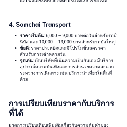
แอปพลิเคชันที่ช่วยติดตามรถได้แบบเรียลไทม์
4. Somchai Transport
ราคาเริ่มต้น
: 6,000 – 9,000 บาทต่อวันสำหรับรถมิ
นิบัส และ 10,000 – 13,000 บาทสำหรับรถบัสใหญ่
ข้อดี
: ราคาประหยัดและมีโปรโมชั่นลดราคา
สำหรับการเช่าหลายวัน
จุดเด่น
: เป็นบริษัทที่เน้นความเป็นกันเอง มีบริการ
อุปกรณ์ความบันเทิงและการอำนวยความสะดวก
ระหว่างการเดินทาง เช่น บริการนำเที่ยวในพื้นที่
ด้วย
การเปรียบเทียบราคากับบริการ
ที่ได้
มาดูการเปรียบเทียบเพิ่มเติมเกี่ยวกับความคุ้มค่าของ