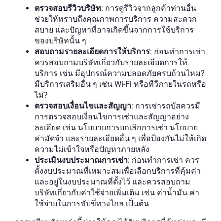
ตรวจสอบรีวิวบริษัท
: การดูรีวิวจากลูกค้าท่านอื่น
ช่วยให้ทราบถึงคุณภาพการบริการ ความสะดวก
สบาย และปัญหาที่อาจเกิดขึ้นจากการใช้บริการ
ของบริษัทนั้น ๆ
สอบถามรายละเอียดการให้บริการ
: ก่อนทำการเช่า
ควรสอบถามบริษัทเกี่ยวกับรายละเอียดการให้
บริการ เช่น มีอุปกรณ์ความปลอดภัยครบถ้วนไหม?
มีบริการเสริมอื่น ๆ เช่น Wi-Fi หรือทีวีภายในรถหรือ
ไม่?
ตรวจสอบเงื่อนไขและสัญญา
: การเช่ารถบัสควรมี
การตรวจสอบเงื่อนไขการเช่าและสัญญาอย่าง
ละเอียด เช่น นโยบายการยกเลิกการเช่า นโยบาย
ค่ามัดจำ และรายละเอียดอื่น ๆ เพื่อป้องกันไม่ให้เกิด
ความไม่เข้าใจหรือปัญหาภายหลัง
ประเมินงบประมาณการเช่า
: ก่อนทำการเช่า ควร
ตั้งงบประมาณที่เหมาะสมเพื่อเลือกบริการที่คุ้มค่า
และอยู่ในงบประมาณที่ตั้งไว้ และควรสอบถาม
บริษัทเกี่ยวกับค่าใช้จ่ายเพิ่มเติม เช่น ค่าน้ำมัน ค่า
ใช้จ่ายในการขับขี่ทางไกล เป็นต้น