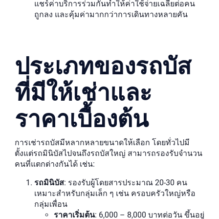
แชร์ค่าบริการร่วมกันทำให้ค่าใช้จ่ายเฉลี่ยต่อคน
ถูกลง และคุ้มค่ามากกว่าการเดินทางหลายคัน
ประเภทของรถบัส
ที่มีให้เช่าและ
ราคาเบื้องต้น
การเช่ารถบัสมีหลากหลายขนาดให้เลือก โดยทั่วไปมี
ตั้งแต่รถมินิบัสไปจนถึงรถบัสใหญ่ สามารถรองรับจำนวน
คนที่แตกต่างกันได้ เช่น:
รถมินิบัส
: รองรับผู้โดยสารประมาณ 20-30 คน
เหมาะสำหรับกลุ่มเล็ก ๆ เช่น ครอบครัวใหญ่หรือ
กลุ่มเพื่อน
ราคาเริ่มต้น
: 6,000 – 8,000 บาทต่อวัน ขึ้นอยู่