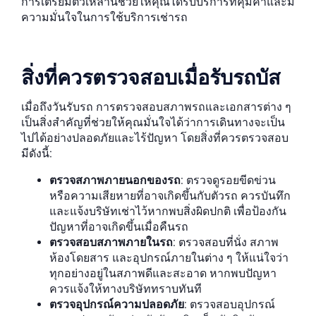
การเตรียมตัวเหล่านี้ช่วยให้คุณได้รับบริการที่คุ้มค่าและมี
ความมั่นใจในการใช้บริการเช่ารถ
สิ่งที่ควรตรวจสอบเมื่อรับรถบัส
เมื่อถึงวันรับรถ การตรวจสอบสภาพรถและเอกสารต่าง ๆ
เป็นสิ่งสำคัญที่ช่วยให้คุณมั่นใจได้ว่าการเดินทางจะเป็น
ไปได้อย่างปลอดภัยและไร้ปัญหา โดยสิ่งที่ควรตรวจสอบ
มีดังนี้:
ตรวจสภาพภายนอกของรถ
: ตรวจดูรอยขีดข่วน
หรือความเสียหายที่อาจเกิดขึ้นกับตัวรถ ควรบันทึก
และแจ้งบริษัทเช่าไว้หากพบสิ่งผิดปกติ เพื่อป้องกัน
ปัญหาที่อาจเกิดขึ้นเมื่อคืนรถ
ตรวจสอบสภาพภายในรถ
: ตรวจสอบที่นั่ง สภาพ
ห้องโดยสาร และอุปกรณ์ภายในต่าง ๆ ให้แน่ใจว่า
ทุกอย่างอยู่ในสภาพดีและสะอาด หากพบปัญหา
ควรแจ้งให้ทางบริษัททราบทันที
ตรวจอุปกรณ์ความปลอดภัย
: ตรวจสอบอุปกรณ์