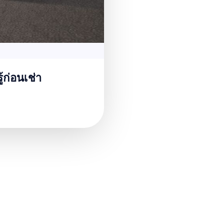
ู้ก่อนเช่า