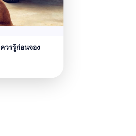
ี่ควรรู้ก่อนจอง