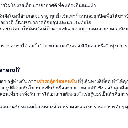
ริมโขงรสเด็ด บรรยากาศดี ที่คนท้องถิ่นแนะนำ
าริมฝั่งโขงที่อำเภอเขมราฐ ทุกเย็นวันเสาร์ ถนนจะถูกปิดเพื่อให้ช
ป็นอย่างดี เป็นบรรยากาศที่อบอุ่นและน่าประทับใจ
บลฯ ก็ไม่ทำให้ผิดหวัง มีร้านกาแฟและคาเฟ่ตกแต่งสวยงามน่านั่
ของเราได้เลย ไม่ว่าจะเป็นแนววินเทจ มินิมอล หรือวิวทุ่งนา เรา
eneral?
บลฯ อยู่ห่างกัน การ
เช่ารถตู้พร้อมคนขับ
ที่รู้เส้นทางดีที่สุด ทำให
ายรูปที่สามพันโบกนานขึ้น? หรืออยากแวะคาเฟ่ที่เพิ่งเจอ? คุณคื
นเที่ยวมาทั้งวัน การได้เอนกายพักผ่อนในรถตู้แอร์เย็นฉ่ำคือสวรรค
แค่คนขับรถ แต่คือคนท้องถิ่นที่พร้อมจะแนะนำร้านอาหารลับๆ มุ