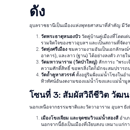
ดัง
อุบลราชธานีเป็นเมืองแห่งพุทธศาสนาที่สำคัญ มีวั
วัดพระธาตุหนองบัว
วัดคู่บ้านคู่เมืองที่โดด
รวมจิตใจของชาวอุบลฯ และเป็นสถานที่จัดง
วัดทุ่งศรีเมือง
ชมความงามอันเป็นเอกลักษณ์ของ
อาคาร), และลาว (ฐาน) ได้อย่างลงตัว ภายใ
วัดมหาวนาราม (วัดป่าใหญ่)
สักการะ “พระเจ
ความศักดิ์สิทธิ์ ขอพรสิ่งใดก็มักจะสมปรารถ
วัดถ้ำคูหาสวรรค์
ตั้งอยู่ริมฝั่งแม่น้ำโขงใน
ทิวทัศน์อันงดงามของแม่น้ำโขงและแม่น้ำมูลที
โซนที่ 3: สัมผัสวิถีชีวิต 
นอกเหนือจากธรรมชาติและวัดวาอาราม อุบลฯ ยังมีมุ
เมืองโขงเจียม และจุดชมวิวแม่น้ำสองสี
อำเภอ
นอกจากนี้ยังเป็นเมืองที่เงียบสงบ เหมาะแก