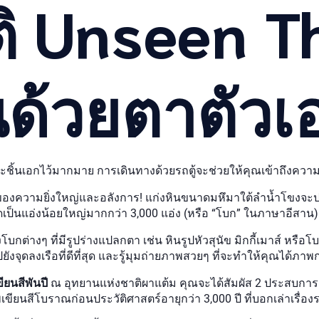
ิ Unseen T
็นด้วยตาตัวเ
ปะชิ้นเอกไว้มากมาย การเดินทางด้วยรถตู้จะช่วยให้คุณเข้าถึงควา
ดของความยิ่งใหญ่และอลังการ! แก่งหินขนาดมหึมาใต้ลำน้ำโขงจ
็นแอ่งน้อยใหญ่มากกว่า 3,000 แอ่ง (หรือ “โบก” ในภาษาอีสาน)
ต่างๆ ที่มีรูปร่างแปลกตา เช่น หินรูปหัวสุนัข มิกกี้เมาส์ หรือโ
ุดลงเรือที่ดีที่สุด และรู้มุมถ่ายภาพสวยๆ ที่จะทำให้คุณได้ภา
ยนสีพันปี
ณ อุทยานแห่งชาติผาแต้ม คุณจะได้สัมผัส 2 ประสบการ
สีโบราณก่อนประวัติศาสตร์อายุกว่า 3,000 ปี ที่บอกเล่าเรื่องรา