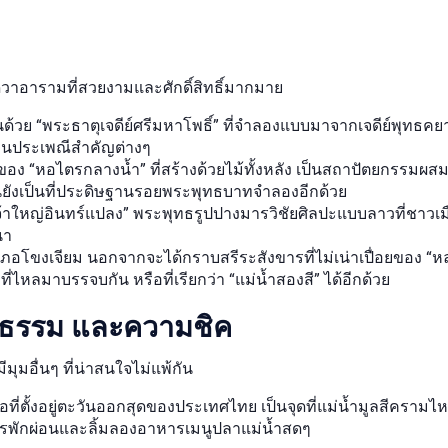
ดวาอารามที่สวยงามและศักดิ์สิทธิ์มากมาย
เด่นด้วย “พระธาตุเจดีย์ศรีมหาโพธิ์” ที่จำลองแบบมาจากเจดีย์พุทธค
านประเพณีสำคัญต่างๆ
 “หอไตรกลางน้ำ” ที่สร้างด้วยไม้ทั้งหลัง เป็นสถาปัตยกรรมผสมผส
นยังเป็นที่ประดิษฐานรอยพระพุทธบาทจำลองอีกด้วย
้าใหญ่อินทร์แปลง” พระพุทธรูปปางมารวิชัยศิลปะแบบลาวที่ชาวเมือ
นา
อำเภอโขงเจียม นอกจากจะได้กราบสรีระสังขารที่ไม่เน่าเปื่อยของ “ห
่ไหลมาบรรจบกัน หรือที่เรียกว่า “แม่น้ำสองสี” ได้อีกด้วย
วัฒนธรรม และความชิค
มอื่นๆ ที่น่าสนใจไม่แพ้กัน
ที่ตั้งอยู่ตะวันออกสุดของประเทศไทย เป็นจุดที่แม่น้ำมูลสีครามไหลล
่การพักผ่อนและลิ้มลองอาหารเมนูปลาแม่น้ำสดๆ