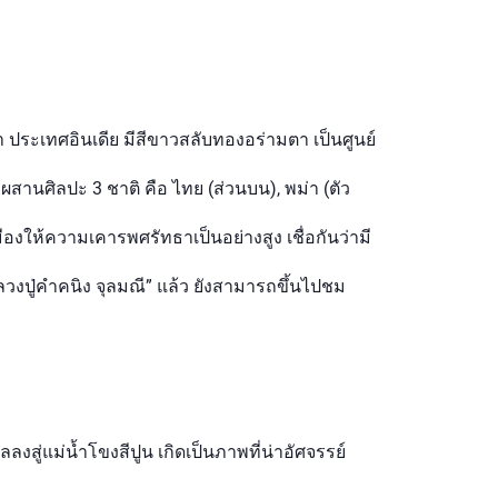
ยา ประเทศอินเดีย มีสีขาวสลับทองอร่ามตา เป็นศูนย์
านศิลปะ 3 ชาติ คือ ไทย (ส่วนบน), พม่า (ตัว
งให้ความเคารพศรัทธาเป็นอย่างสูง เชื่อกันว่ามี
ลวงปู่คำคนิง จุลมณี” แล้ว ยังสามารถขึ้นไปชม
งสู่แม่น้ำโขงสีปูน เกิดเป็นภาพที่น่าอัศจรรย์