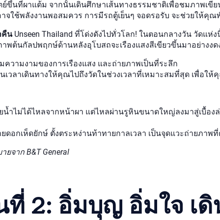
์ขึ้นที่ผาแต้ม จากนั้นเดินศึกษาเส้นทางธรรมชาติเพื่อชมภาพเขีย
อาจใช้พลังงานพอสมควร การมีรถตู้เย็นๆ จอดรอรับ จะช่วยให้คุณพัก
ำคืน
Unseen Thailand ที่โด่งดังไปทั่วโลก! ในตอนกลางวัน วัดแห่งน
่อภาพต้นกัลปพฤกษ์ด้านหลังอุโบสถจะเรืองแสงสีเขียวขึ้นมาอย่า
อชมความงามของการเรืองแสง และถ่ายภาพเป็นที่ระลึก
าเดินทางให้คุณไปถึงวัดในช่วงเวลาที่เหมาะสมที่สุด เพื่อให้คุ
ายน้ำไม่ได้ไหลจากหน้าผา แต่ไหลผ่านรูหินขนาดใหญ่ลงมาสู่เบื้อ
อกเห็ดยักษ์ ตั้งตระหง่านท้าทายกาลเวลา เป็นจุดแวะถ่ายภาพที่ต
สบายจาก B&T General
ี่ 2: อิ่มบุญ อิ่มใจ เ