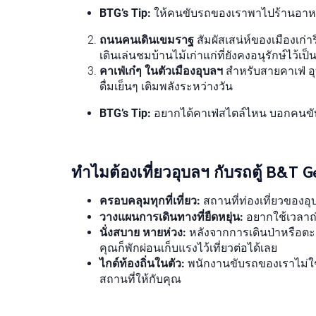
BTG’s Tip:
ให้คนขับรถของเราพาไปร้านอาหาร
ถนนคนเดินเขมราฐ
สัมผัสเสน่ห์ของเมืองเก่
เดินเล่นชมบ้านไม้เก่าแก่ที่ยังคงอนุรักษ์ไว้เ
คาเฟ่เก๋ๆ ในตัวเมืองอุบลฯ
สำหรับสายคาเฟ่ อุ
ดื่มเย็นๆ เติมพลังระหว่างวัน
BTG’s Tip:
อยากได้คาเฟ่สไตล์ไหน บอกคนขับรถ
ทำไมต้องเที่ยวอุบลฯ กับรถตู้ B&T G
ครอบคลุมทุกที่เที่ยว:
สถานที่ท่องเที่ยวของอุ
วางแผนการเดินทางที่ยืดหยุ่น:
อยากใช้เวลาถ่
นั่งสบาย หายห่วง:
หลังจากการเดินป่าหรือตะลอ
คุณก็พักผ่อนเก็บแรงไว้เที่ยวต่อได้เลย
ไกด์ท้องถิ่นในตัว:
พนักงานขับรถของเราไม่ใช่
สถานที่ให้กับคุณ