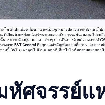
าง ไม่ได้เป็นเพียงเมืองผ่าน แต่เป็นจุดหมายปลายทางที่อัดแน่นไป
ี่เปี่ยมด้วยพลังแห่งศรัทธาและสถาปัตยกรรมอันงดงาม ไปจนถึงวิถีช
 นั้นกระจายตัวอยู่ตามอำเภอต่างๆ การเดินทางด้วยตัวเองอาจทำให้
ญทางจาก
B&T General
คือกุญแจสำคัญที่จะปลดล็อกประสบการณ์เที
ามนี้ B&T จะพาคุณไปปักหมุดทุกที่เที่ยวไฮไลท์ของอุบลราชธานี จ
 มหัศจรรย์แห