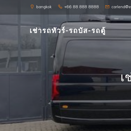
Skip
bangkok
+66 88 888 8888
carlend@e
to
content
เช่ารถทัวร์-รถบัส-รถตู้
เช