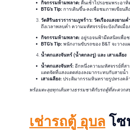
กิจกรรมห้ามพลาด:
ตื่นเช้าไปรอชมพระอาทิตย
BTG’s Tip:
การเดินขึ้น-ลงเพื่อชมภาพเขียนสี
วัดสิรินธรวรารามภูพร้าว: วัดเรืองแสงยามค่
ถึงเวลาพลบค่ำ ความมหัศจรรย์จะบังเกิดเมื
กิจกรรมห้ามพลาด:
อยู่รอจนฟ้ามืดสนิทเพื่
BTG’s Tip:
พนักงานขับรถของ B&T จะวางแผนเวล
น้ำตกแสงจันทร์ (น้ำตกลงรู) และ เสาเฉลียง
น้ำตกแสงจันทร์:
อีกหนึ่งความมหัศจรรย์ที่ส
แดดจัดที่แสงแดดส่องลงมากระทบกับสายน้ำ
เสาเฉลียง:
ประติมากรรมหินทรายรูปทรงคล้ายด
พร้อมตะลุยทุกเส้นทางธรรมชาติกับรถตู้ที่สะดวก
โซนท
เช่ารถตู้ อุบล