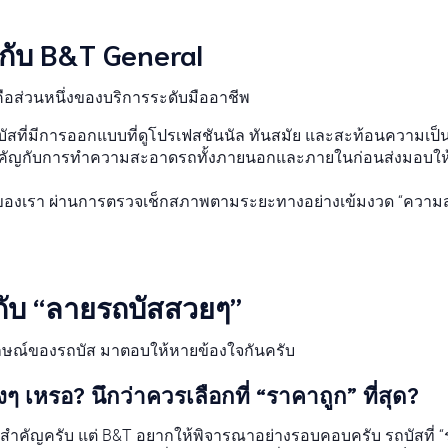
 กับ B&T General
” คือส่วนหนึ่งของบริการระดับมืออาชีพ
ัสที่มีการออกแบบที่ดูโปรเฟสชันนัล ทันสมัย และสะท้อนความเป็
ญกับการทำความสะอาดรถทั้งภายนอกและภายในก่อนส่งมอบให้ลูกค้าท
ของเรา ผ่านการตรวจเช็กสภาพตามระยะทางอย่างเข้มงวด “ความ
วกับ “ลายรถบัสสวยๆ”
ปลักษณ์ของรถบัส มาตอบให้หายข้องใจกันครับ
ๆ เหรอ? นึกว่าควรเลือกที่ “ราคาถูก” ที่สุด?
ัยสำคัญครับ แต่ B&T อยากให้พิจารณาอย่างรอบคอบครับ รถบัสที่ “รา