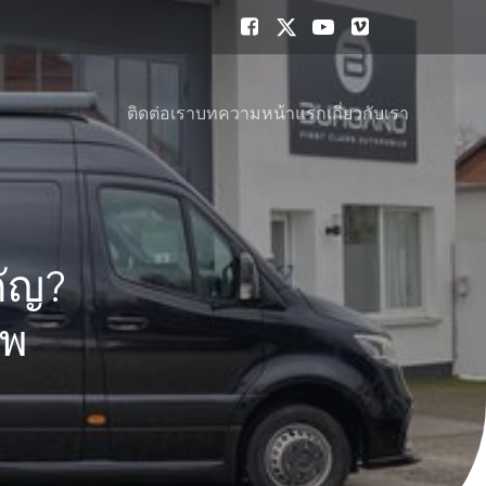
ติดต่อเรา
บทความ
หน้าแรก
เกี่ยวกับเรา
คัญ?
าพ