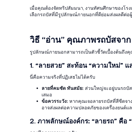
เมื่อคุณต้องจัดทริปสัมมนา, งานทัศนศึกษาของโรงเ
เลือกรถบัสที่มีรูปลักษณ์ภายนอกที่ดีย่อมส่งผลดีต่อผ
วิธี “อ่าน” คุณภาพรถบัสจา
รูปลักษณ์ภายนอกสามารถเป็นตัวชี้วัดเบื้องต้นถ
1. “ลายสวย” สะท้อน “ความใหม่” แ
นี่คือความจริงที่ปฏิเสธไม่ได้ครับ
ลายที่คมชัด ทันสมัย:
ส่วนใหญ่จะอยู่บนรถบัสร
เสมอ
ข้อควรระวัง:
หากคุณเจอลายรถบัสที่สีซีดจาง,
อาจส่งผลต่อความปลอดภัยของเครื่องยนต์และ
2. ภาพลักษณ์องค์กร: “ลายรถ” คือ 