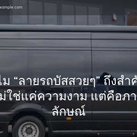
xample.com
ม “ลายรถบัสสวยๆ” ถึงสำ
ม่ใช่แค่ความงาม แต่คือภ
ลักษณ์