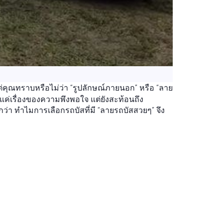
ต่คุณทราบหรือไม่ว่า “รูปลักษณ์ภายนอก” หรือ “ลาย
แค่เรื่องของความพึงพอใจ แต่ยังสะท้อนถึง
กว่า ทำไมการเลือกรถบัสที่มี “ลายรถบัสสวยๆ” จึง