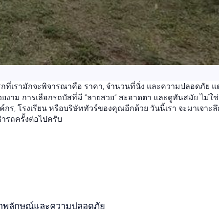
งแรกที่เรามักจะพิจารณาคือ ราคา, จำนวนที่นั่ง และความปลอดภัย แ
งาม การเลือกรถบัสที่มี “ลายสวย” สะอาดตา และดูทันสมัย ไม่ใช่
กร, โรงเรียน หรือบริษัททัวร์ของคุณอีกด้วย วันนี้เรา จะมาเจาะลึ
ารถครั้งต่อไปครับ
อภาพลักษณ์และความปลอดภัย