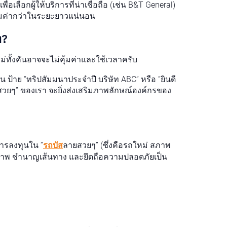
ือกผู้ให้บริการที่น่าเชื่อถือ (เช่น B&T General)
คุ้มค่ากว่าในระยะยาวแน่นอน
ท?
ม่ทั้งคันอาจจะไม่คุ้มค่าและใช้เวลาครับ
่น ป้าย “ทริปสัมมนาประจำปี บริษัท ABC” หรือ “ยินดี
ายสวยๆ” ของเรา จะยิ่งส่งเสริมภาพลักษณ์องค์กรของ
การลงทุนใน “
รถบัส
ลายสวยๆ” (ซึ่งคือรถใหม่ สภาพ
สุภาพ ชำนาญเส้นทาง และยึดถือความปลอดภัยเป็น