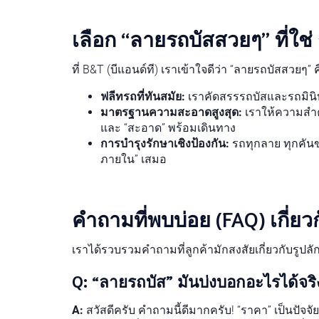
เลือก “ลายรถบัสสวยๆ” ที่ใช่
ที่ B&T (บีแอนด์ที) เราเข้าใจดีว่า “ลายรถบัสสวยๆ
ฟลีทรถที่ทันสมัย:
เราคัดสรรรถบัสและรถมินิบ
มาตรฐานความสะอาดสูงสุด:
เราให้ความสำคั
และ “สะอาด” พร้อมเดินทาง
การบำรุงรักษาเชิงป้องกัน:
รถทุกลาย ทุกคัน
ภายใน” เสมอ
คำถามที่พบบ่อย (FAQ) เกี่ย
เราได้รวบรวมคำถามที่ลูกค้ามักสงสัยเกี่ยวกับรู
Q: “ลายรถบัส” มันบ่งบอกอะไรได้จริง
A:
สวัสดีครับ คำถามนี้ดีมากครับ! “ราคา” เป็นปัจจ